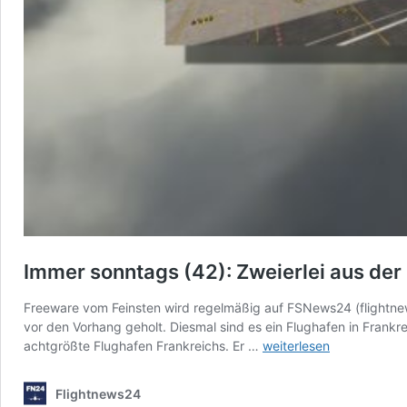
Immer sonntags (42): Zweierlei aus der 
Freeware vom Feinsten wird regelmäßig auf FSNews24 (flightnews
vor den Vorhang geholt. Diesmal sind es ein Flughafen in Frankr
Immer
achtgrößte Flughafen Frankreichs. Er …
weiterlesen
sonntags
(42):
Flightnews24
Zweierlei