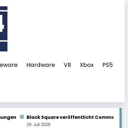
eeware
Hardware
VR
Xbox
PS5
veröffentlicht Commander 114
Im Test: iniBuilds
29. Juli 2026