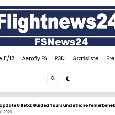
 11/12
Aerofly FS
P3D
Gratisliste
Fr
urs und etliche Fehlerbehebungen
Black Square 
29. Juli 2026