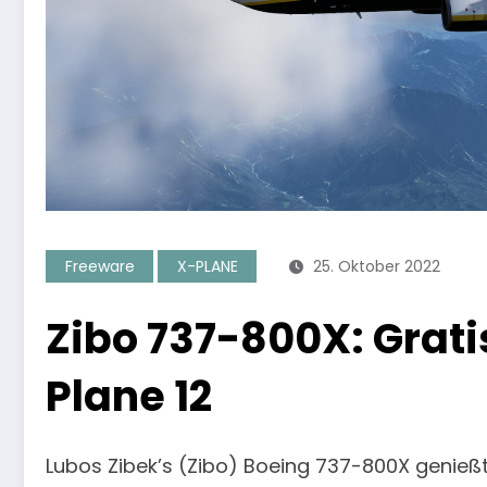
Freeware
X-PLANE
25. Oktober 2022
Zibo 737-800X: Grati
Plane 12
Lubos Zibek’s (Zibo) Boeing 737-800X genießt 