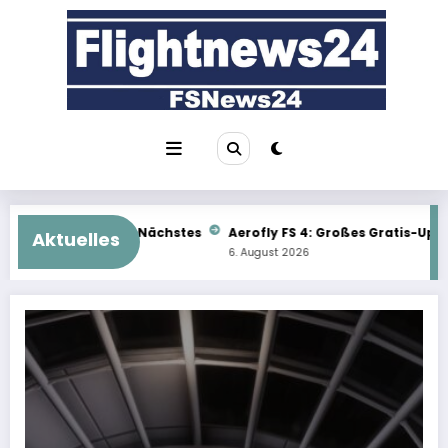
Zum
Inhalt
springen
Aerofly FS 4: Großes Gratis-Update im Überblick
TFDi MD-11: J
Aktuelles
6. August 2026
6. August 2026