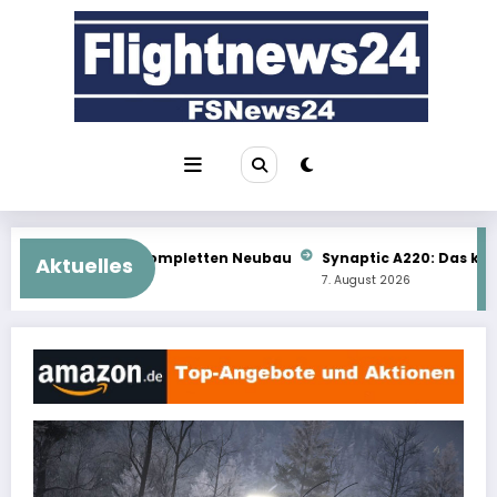
Zum
Inhalt
springen
ten Neubau
Synaptic A220: Das kommt als Nächstes
Aerofl
Aktuelles
7. August 2026
6. Augus