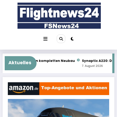
Zum
Inhalt
springen
ompletten Neubau
Synaptic A220: Das kommt als Nächstes
Aktuelles
7. August 2026