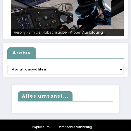
Aerofly FS in der Hubschrauber-Piloten Ausbildung
Archiv
Archiv
Alles umsonst...
Impressum
Datenschutzerklärung