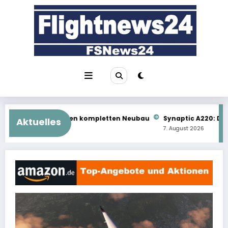
Zum
Inhalt
springen
 kompletten Neubau
Synaptic A220: Das kommt als Nächstes
Aktuelles
7. August 2026