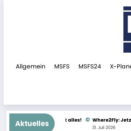
Zum
Inhalt
springen
Allgemein
MSFS
MSFS24
X-Plane
es!
Where2Fly: Jetzt mit Wetter- und VATSIM-Pr
Aktuelles
31. Juli 2026