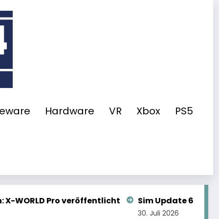
eeware
Hardware
VR
Xbox
PS5
Sim Update 6 Beta: Guided Tours und etliche Feh
30. Juli 2026