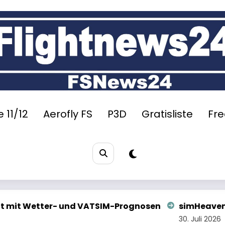
 11/12
Aerofly FS
P3D
Gratisliste
Fr
ognosen
simHeaven: X-WORLD Pro veröffentlicht
30. Juli 2026