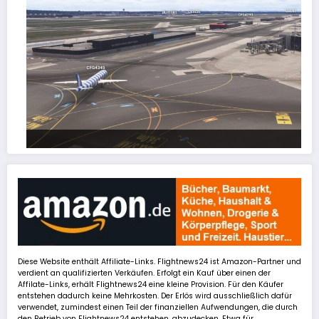
FSLTL Traffic: Tipps und Tricks, damit es klappt!
Diese Website enthält Affiliate-Links. Flightnews24 ist Amazon-Partner und
verdient an qualifizierten Verkäufen. Erfolgt ein Kauf über einen der
Affilate-Links, erhält Flightnews24 eine kleine Provision. Für den Käufer
entstehen dadurch keine Mehrkosten. Der Erlös wird ausschließlich dafür
verwendet, zumindest einen Teil der finanziellen Aufwendungen, die durch
den Betrieb von Flightnews24 entstehen, abzudecken. Etwa für