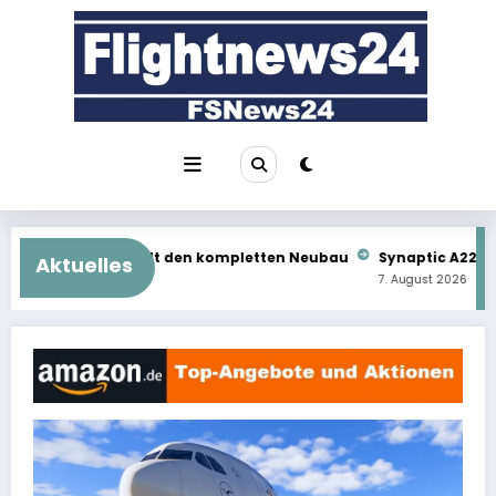
Zum
Inhalt
springen
den kompletten Neubau
Synaptic A220: Das kommt als Nächste
Aktuelles
7. August 2026