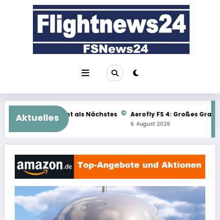
Zum
Inhalt
springen
s Nächstes
Aerofly FS 4: Großes Gratis-Update im Überblick
Aktuelles
6. August 2026