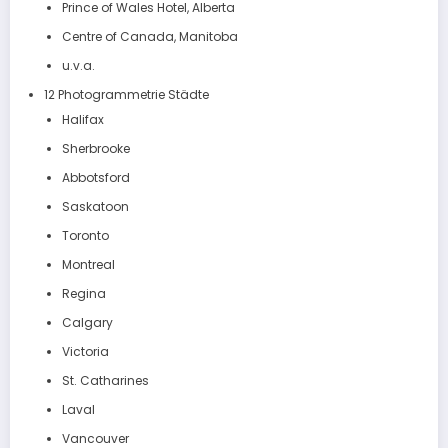
Prince of Wales Hotel, Alberta
Centre of Canada, Manitoba
u.v.a.
12 Photogrammetrie Städte
Halifax
Sherbrooke
Abbotsford
Saskatoon
Toronto
Montreal
Regina
Calgary
Victoria
St. Catharines
Laval
Vancouver