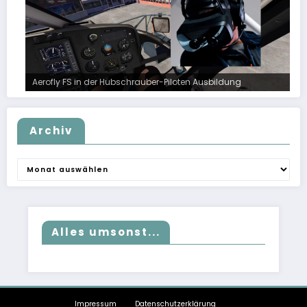
Aerofly FS in der Hubschrauber-Piloten Ausbildung
Archiv
Archiv
Alles umsonst...
Impressum
Datenschutzerklärung