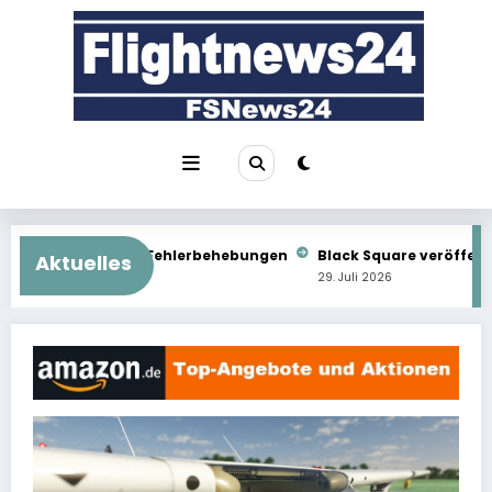
Zum
Inhalt
springen
ehlerbehebungen
Black Square veröffentlicht Commander 114
Aktuelles
29. Juli 2026