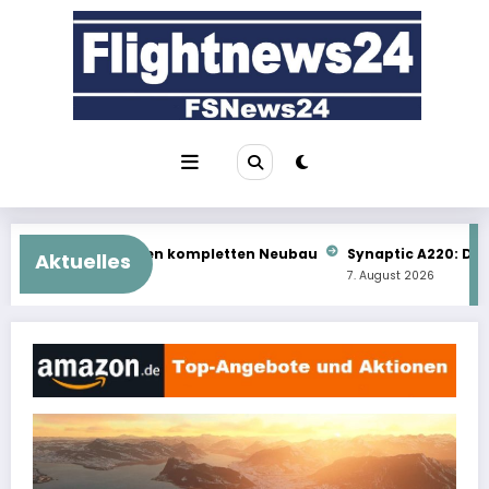
Zum
Inhalt
springen
ompletten Neubau
Synaptic A220: Das kommt als Nächstes
Aktuelles
7. August 2026