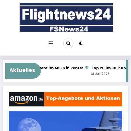
Zum
Inhalt
springen
MSFS in Rente!
Top 20 im Juli: Kostenlos schlägt alles!
Wher
Aktuelles
31. Juli 2026
31. Ju