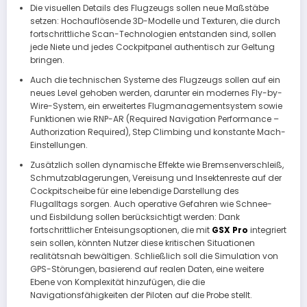
Die visuellen Details des Flugzeugs sollen neue Maßstäbe
setzen: Hochauflösende 3D-Modelle und Texturen, die durch
fortschrittliche Scan-Technologien entstanden sind, sollen
jede Niete und jedes Cockpitpanel authentisch zur Geltung
bringen.
Auch die technischen Systeme des Flugzeugs sollen auf ein
neues Level gehoben werden, darunter ein modernes Fly-by-
Wire-System, ein erweitertes Flugmanagementsystem sowie
Funktionen wie RNP-AR (Required Navigation Performance –
Authorization Required), Step Climbing und konstante Mach-
Einstellungen.
Zusätzlich sollen dynamische Effekte wie Bremsenverschleiß,
Schmutzablagerungen, Vereisung und Insektenreste auf der
Cockpitscheibe für eine lebendige Darstellung des
Flugalltags sorgen. Auch operative Gefahren wie Schnee-
und Eisbildung sollen berücksichtigt werden: Dank
fortschrittlicher Enteisungsoptionen, die mit
GSX Pro
integriert
sein sollen, könnten Nutzer diese kritischen Situationen
realitätsnah bewältigen. Schließlich soll die Simulation von
GPS-Störungen, basierend auf realen Daten, eine weitere
Ebene von Komplexität hinzufügen, die die
Navigationsfähigkeiten der Piloten auf die Probe stellt.