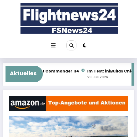
Zum
Inhalt
springen
 Commander 114
Im Test: iniBuilds Chicago O’Hare für den MSF
Aktuelles
29. Juli 2026