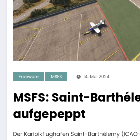
Freeware
MSFS
14. Mai 2024
MSFS: Saint-Barthél
aufgepeppt
Der Karibikflughafen Saint-Barthélemy (ICAO-C