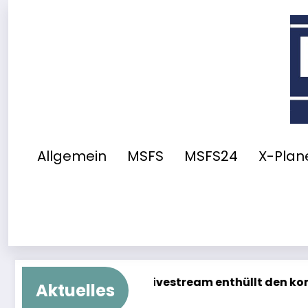
Zum
Inhalt
springen
Allgemein
MSFS
MSFS24
X-Plane
vestream enthüllt den kompletten Neubau
Synapt
Aktuelles
7. Augus