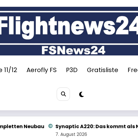
 11/12
Aerofly FS
P3D
Gratisliste
Fr
ic A220: Das kommt als Nächstes
Aerofly FS 4: G
t 2026
6. August 2026