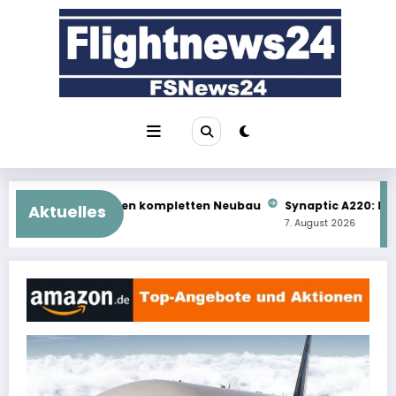
Zum
Inhalt
springen
 kompletten Neubau
Synaptic A220: Das kommt als Nächstes
Aktuelles
7. August 2026