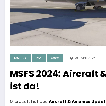
MSFS24
PS5
Xbox
30. Mai 2026
MSFS 2024: Aircraft 
ist da!
Microsoft hat das
Aircraft & Avionics Upda