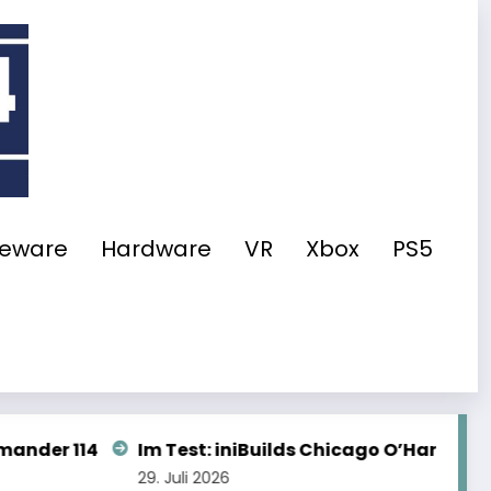
eeware
Hardware
VR
Xbox
PS5
niBuilds Chicago O’Hare für den MSFS 2024
Synapti
28. Juli 2