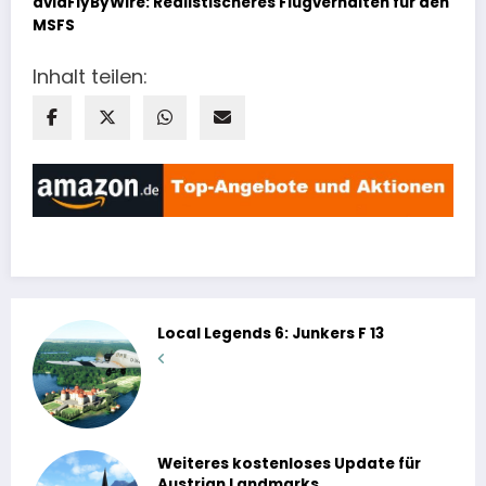
aviaFlyByWire: Realistischeres Flugverhalten für den
MSFS
Inhalt teilen:
Local Legends 6: Junkers F 13
Weiteres kostenloses Update für
Austrian Landmarks