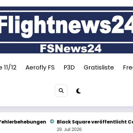
 11/12
Aerofly FS
P3D
Gratisliste
Fr
uare veröffentlicht Commander 114
Im Test: iniB
6
29. Juli 2026