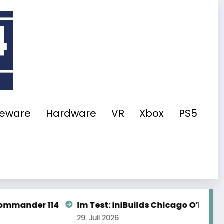
eeware
Hardware
VR
Xbox
PS5
uilds Chicago O’Hare für den MSFS 2024
Synaptic A
28. Juli 2026