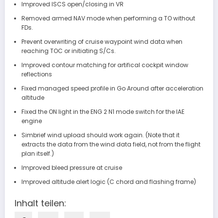
Improved ISCS open/closing in VR
Removed armed NAV mode when performing a TO without
FDs.
Prevent overwriting of cruise waypoint wind data when
reaching TOC or initiating S/Cs.
Improved contour matching for artifical cockpit window
reflections
Fixed managed speed profile in Go Around after acceleration
altitude
Fixed the ON light in the ENG 2 N1 mode switch for the IAE
engine
Simbrief wind upload should work again. (Note that it
extracts the data from the wind data field, not from the flight
plan itself.)
Improved bleed pressure at cruise
Improved altitude alert logic (C chord and flashing frame)
Inhalt teilen: