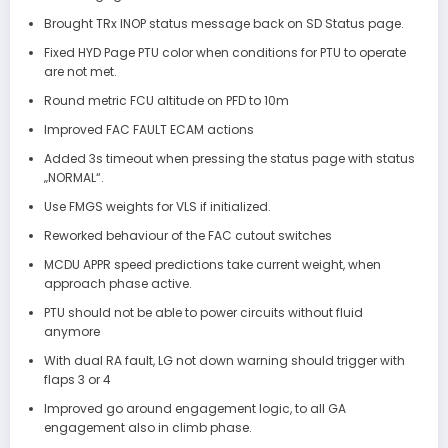
Brought TRx INOP status message back on SD Status page.
Fixed HYD Page PTU color when conditions for PTU to operate
are not met.
Round metric FCU altitude on PFD to 10m
Improved FAC FAULT ECAM actions
Added 3s timeout when pressing the status page with status
„NORMAL“.
Use FMGS weights for VLS if initialized.
Reworked behaviour of the FAC cutout switches
MCDU APPR speed predictions take current weight, when
approach phase active.
PTU should not be able to power circuits without fluid
anymore
With dual RA fault, LG not down warning should trigger with
flaps 3 or 4
Improved go around engagement logic, to all GA
engagement also in climb phase.