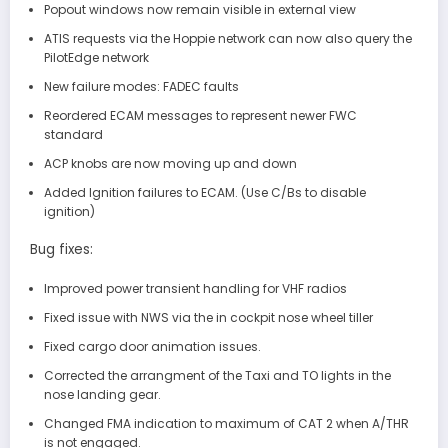
Popout windows now remain visible in external view
ATIS requests via the Hoppie network can now also query the
PilotEdge network
New failure modes: FADEC faults
Reordered ECAM messages to represent newer FWC
standard
ACP knobs are now moving up and down
Added Ignition failures to ECAM. (Use C/Bs to disable
ignition)
Bug fixes:
Improved power transient handling for VHF radios
Fixed issue with NWS via the in cockpit nose wheel tiller
Fixed cargo door animation issues.
Corrected the arrangment of the Taxi and TO lights in the
nose landing gear.
Changed FMA indication to maximum of CAT 2 when A/THR
is not engaged.