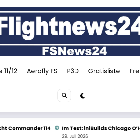
 11/12
Aerofly FS
P3D
Gratisliste
Fr
t: iniBuilds Chicago O’Hare für den MSFS 2024
Sy
 2026
28.