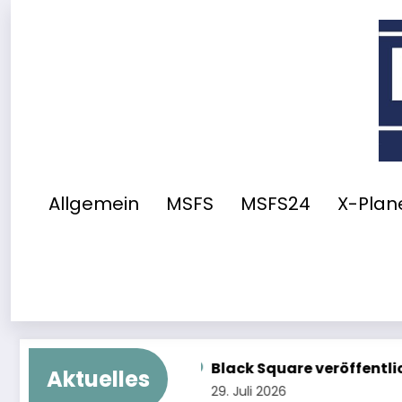
Zum
Inhalt
springen
Allgemein
MSFS
MSFS24
X-Plane
lack Square veröffentlicht Commander 114
Im Tes
Aktuelles
. Juli 2026
29. Juli