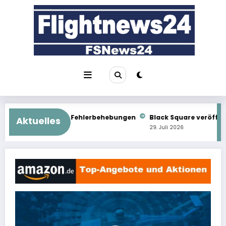
Zum
Inhalt
springen
lerbehebungen
Black Square veröffentlicht Commander 114
Aktuelles
29. Juli 2026