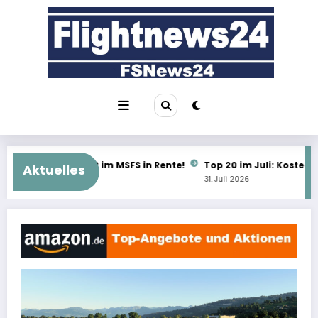
Zum
Inhalt
springen
MSFS in Rente!
Top 20 im Juli: Kostenlos schlägt alles!
Wher
Aktuelles
31. Juli 2026
31. Ju