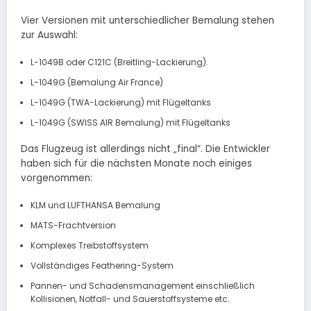
Vier Versionen mit unterschiedlicher Bemalung stehen
zur Auswahl:
L-1049B oder C121C (Breitling-Lackierung).
L-1049G (Bemalung Air France)
L-1049G (TWA-Lackierung) mit Flügeltanks
L-1049G (SWISS AIR Bemalung) mit Flügeltanks
Das Flugzeug ist allerdings nicht „final“. Die Entwickler
haben sich für die nächsten Monate noch einiges
vorgenommen:
KLM und LUFTHANSA Bemalung
MATS-Frachtversion
Komplexes Treibstoffsystem
Vollständiges Feathering-System
Pannen- und Schadensmanagement einschließlich
Kollisionen, Notfall- und Sauerstoffsysteme etc.