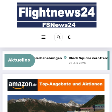
Zum
Inhalt
springen
behebungen
Black Square veröffentlicht Commander 114
Im 
Aktuelles
29. Juli 2026
29. 