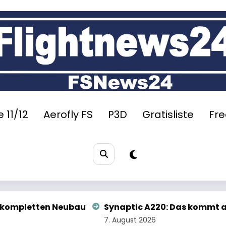
 11/12
Aerofly FS
P3D
Gratisliste
Fr
ic A220: Das kommt als Nächstes
Aerofly FS 4: G
t 2026
6. August 2026