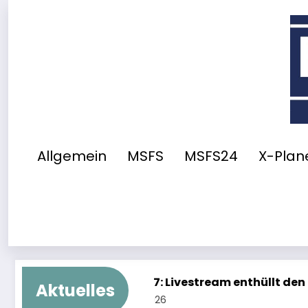
Zum
Inhalt
springen
Allgemein
MSFS
MSFS24
X-Plane
vestream enthüllt den kompletten Neubau
Synapt
Aktuelles
7. Augus