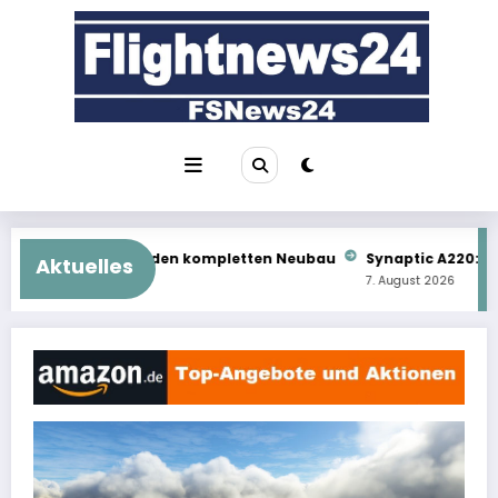
Zum
Inhalt
springen
 kompletten Neubau
Synaptic A220: Das kommt als Nächstes
Aktuelles
7. August 2026