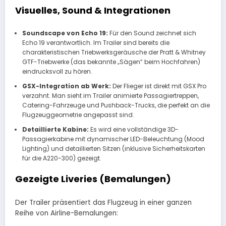
Visuelles, Sound & Integrationen
Soundscape von Echo 19:
Für den Sound zeichnet sich
Echo 19 verantwortlich. Im Trailer sind bereits die
charakteristischen Triebwerksgeräusche der Pratt & Whitney
GTF-Triebwerke (das bekannte „Sägen“ beim Hochfahren)
eindrucksvoll zu hören.
GSX-Integration ab Werk:
Der Flieger ist direkt mit GSX Pro
verzahnt. Man sieht im Trailer animierte Passagiertreppen,
Catering-Fahrzeuge und Pushback-Trucks, die perfekt an die
Flugzeuggeometrie angepasst sind.
Detaillierte Kabine:
Es wird eine vollständige 3D-
Passagierkabine mit dynamischer LED-Beleuchtung (Mood
Lighting) und detaillierten Sitzen (inklusive Sicherheitskarten
für die A220-300) gezeigt.
Gezeigte Liveries (Bemalungen)
Der Trailer präsentiert das Flugzeug in einer ganzen
Reihe von Airline-Bemalungen: