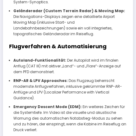
System-Synoptics.
Geländeradar (Custom Terrain Radar) & Moving Map:
Die Navigations-Displays zeigen eine detaillierte Airport
Moving Map (inklusive Start- und
Landebahnbezeichnungen) sowie ein voll integriertes,
topografisches Geländeradar im Reiseflug.
Flugverfahren & Automatisierung
Autoland-Funktionalität:
Der Autopilot wird im finalen
Anflug (CAT III) mit aktiver „Land“- und „Flare“-Anzeige auf
dem PFD demonstriert.
RNP-AR & LPV Approaches:
Das Flugzeug beherrscht
modernste Anflugverfahren, inklusive gekrümmter RNP-AR-
Anflüge und LPV (Localizer Performance with Vertical
Guidance).
Emergency Descent Mode (EDM):
Ein weiteres Zeichen für
die Systemtiefe. Im Video ist die visuelle und akustische
Warnung des automatischen Notabstieg-Modus zu sehen
und zu hören, der einspringt, wenn die Kabine im Reiseflug an
Druck verliert.