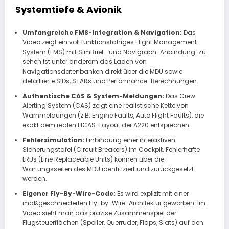
Systemtiefe & Avionik
Umfangreiche FMS-Integration & Navigation:
Das
Video zeigt ein voll funktionsfähiges Flight Management
System (FMS) mit SimBrief- und Navigraph-Anbindung. Zu
sehen ist unter anderem das Laden von
Navigationsdatenbanken direkt über die MDU sowie
detaillierte SIDs, STARs und Performance-Berechnungen.
Authentische CAS & System-Meldungen:
Das Crew
Alerting System (CAS) zeigt eine realistische Kette von
Warnmeldungen (z.B. Engine Faults, Auto Flight Faults), die
exakt dem realen EICAS-Layout der A220 entsprechen.
Fehlersimulation:
Einbindung einer interaktiven
Sicherungstafel (Circuit Breakers) im Cockpit. Fehlerhafte
LRUs (Line Replaceable Units) können über die
Wartungsseiten des MDU identifiziert und zurückgesetzt
werden.
Eigener Fly-By-Wire-Code:
Es wird explizit mit einer
maßgeschneiderten Fly-by-Wire-Architektur geworben. Im
Video sieht man das präzise Zusammenspiel der
Flugsteuerflächen (Spoiler, Querruder, Flaps, Slats) auf den