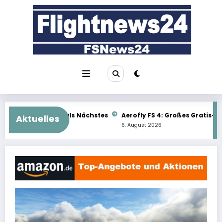
Zum
Inhalt
springen
hstes
Aerofly FS 4: Großes Gratis-Update im Überblick
TFDi
Aktuelles
6. August 2026
6. Au