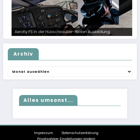
Aerofly FS in der Hubschrauber-Piloten Ausbildung
Archiv
Archiv
Alles umsonst...
Impressum
Datenschutzerklärung
Privatsphäre-Einstellungen ändern