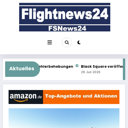
Zum
Inhalt
springen
rbehebungen
Black Square veröffentlicht Commander 114
Im
Aktuelles
29. Juli 2026
29