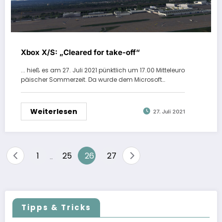
Xbox X/S: „Cleared for take-off“
... hieß es am 27. Juli 2021 pünktlich um 17.00 Mitteleuro
päischer Sommerzeit. Da wurde dem Microsoft…
Weiterlesen
27. Juli 2021
Seitennummerierung
1
25
26
27
…
der
Beiträge
Tipps & Tricks