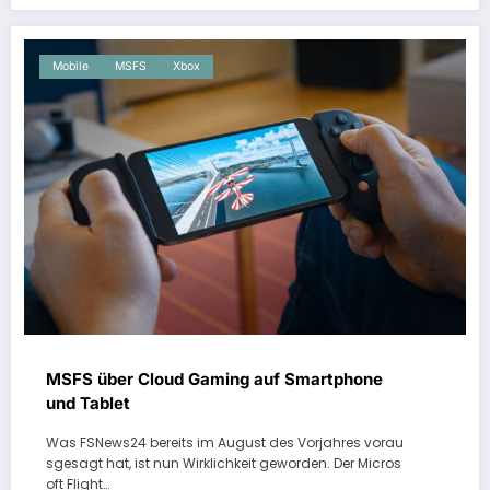
Mobile
MSFS
Xbox
MSFS über Cloud Gaming auf Smartphone
und Tablet
Was FSNews24 bereits im August des Vorjahres vorau
sgesagt hat, ist nun Wirklichkeit geworden. Der Micros
oft Flight…