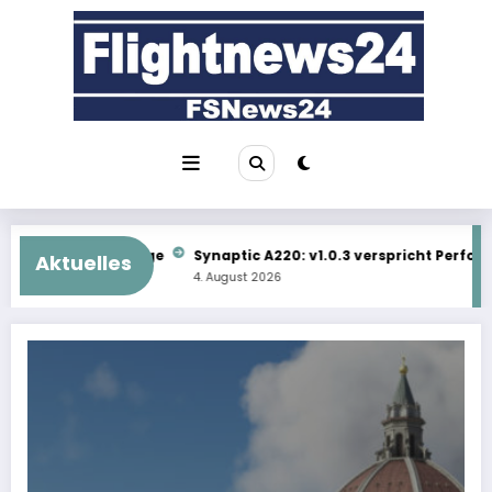
Zum
Inhalt
springen
tic A220: v1.0.3 verspricht Performance-Schub
Kostenlose FS
Aktuelles
ust 2026
4. August 2026